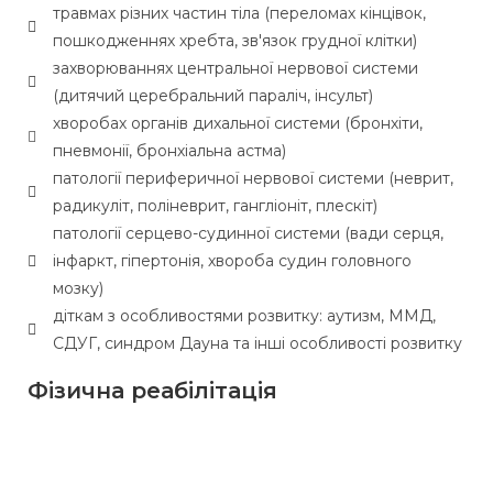
травмах різних частин тіла (переломах кінцівок,
пошкодженнях хребта, зв'язок грудної клітки)
захворюваннях центральної нервової системи
(дитячий церебральний параліч, інсульт)
хворобах органів дихальної системи (бронхіти,
пневмонії, бронхіальна астма)
патології периферичної нервової системи (неврит,
радикуліт, поліневрит, гангліоніт, плескіт)
патології серцево-судинної системи (вади серця,
інфаркт, гіпертонія, хвороба судин головного
мозку)
діткам з особливостями розвитку: аутизм, ММД,
СДУГ, синдром Дауна та інші особливості розвитку
Фізична реабілітація