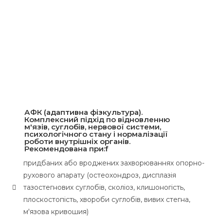
АФК (адаптивна фізкультура)
.
Комплексний підхід по відновленню
м'язів, суглобів, нервової системи,
психологічного стану і нормалізації
роботи внутрішніх органів.
Рекомендована при:f
придбаних або вроджених захворюваннях опорно-
рухового апарату (остеохондроз, дисплазія
тазостегнових суглобів, сколіоз, клишоногість,
плоскостопість, хвороби суглобів, вивих стегна,
м'язова кривошия)