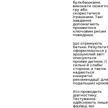
бульбашками,
виконати сюжетн
гру або
скористатися
іграшками. Такі
завдання
допомагають
проявитися
ключовим рисам
поведінки.
Що отримують
батьки
. Результа
оформлюються у
зрозумілий звіт:
описуються
прояви дитини, її
сильні й слабкі
сторони, а також
надаються
конкретні
рекомендації дл
подальших кроків
Хто проводить
діагностику
.
Тестування
здійснюють лише
фахівці, які