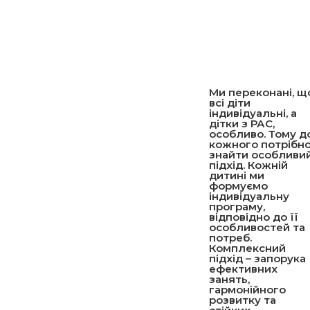
Ми переконані, щ
всі діти
індивідуальні, а
дітки з РАС,
особливо.
Тому д
кожного потрібн
знайти особливи
підхід. Кожній
дитині ми
формуємо
індивідуальну
програму,
відповідно до її
особливостей та
потреб.
Комплексний
підхід – запорука
ефективних
занять,
гармонійного
розвитку та