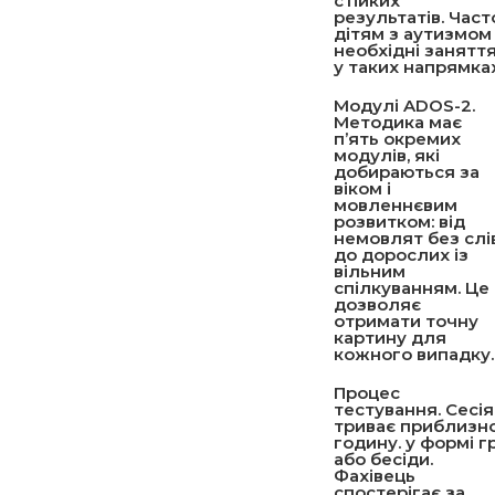
стійких
результатів. Част
дітям з аутизмом
необхідні занятт
у таких напрямках
Модулі ADOS-2
.
Методика має
п’ять окремих
модулів, які
добираються за
віком і
мовленнєвим
розвитком: від
немовлят без слі
до дорослих із
вільним
спілкуванням. Це
дозволяє
отримати точну
картину для
кожного випадку.
Процес
тестування
. Сесія
триває приблизн
годину. у формі г
або бесіди.
Фахівець
спостерігає за