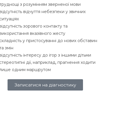
труднощі з розумінням зверненої мови
відсутність відчуття небезпеки у звичних
ситуаціях
відсутність зорового контакту та
використання вказівного жесту
складність у пристосуванні до нових обставин
та змін
відсутність інтересу до ігор з іншими дітьми
стереотипні дії, наприклад, прагнення ходити
лише одним маршрутом
Записатися на діагностику