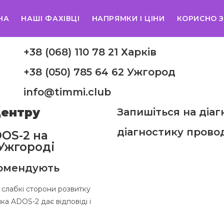
НА
НАШІ ФАХІВЦІ
НАПРЯМКИ І ЦІНИ
КОРИСНО 
+38 (068) 110 78 21 Харків
+38 (050) 785 64 62 Ужгород
info@timmi.club
центру
Запишіться на діа
діагностику провод
DOS-2 на
 Ужгороді
комендують
 слабкі сторони розвитку
ка ADOS-2 дає відповіді і