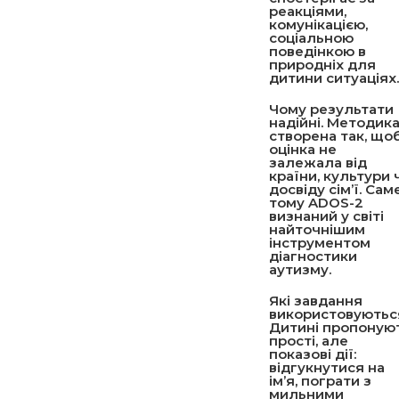
реакціями,
комунікацією,
соціальною
поведінкою в
природніх для
дитини ситуаціях.
Чому результати
надійні.
Методик
створена так, що
оцінка не
залежала від
країни, культури 
досвіду сім’ї. Сам
тому ADOS-2
визнаний у світі
найточнішим
інструментом
діагностики
аутизму.
Які завдання
використовуютьс
Дитині пропоную
прості, але
показові дії:
відгукнутися на
ім’я, пограти з
мильними